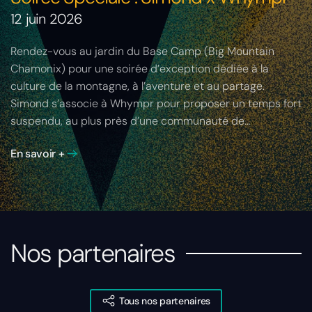
12 juin 2026
Rendez-vous au jardin du Base Camp (Big Mountain
Chamonix) pour une soirée d’exception dédiée à la
culture de la montagne, à l’aventure et au partage.
Simond s’associe à Whympr pour proposer un temps fort
suspendu, au plus près d’une communauté de…
En savoir +
Nos partenaires
Tous nos partenaires