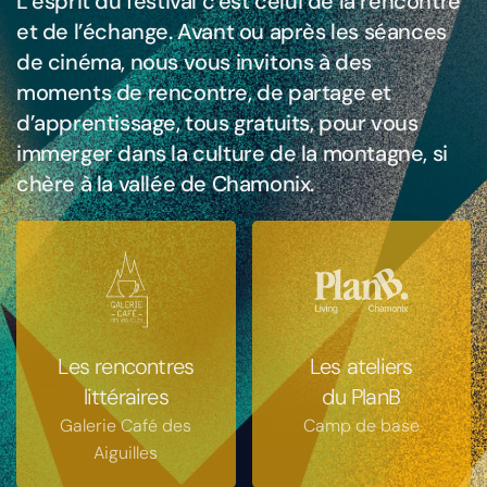
L’esprit du festival c’est celui de la rencontre
et de l’échange. Avant ou après les séances
de cinéma, nous vous invitons à des
moments de rencontre, de partage et
d’apprentissage, tous gratuits, pour vous
immerger dans la culture de la montagne, si
chère à la vallée de Chamonix.
Les rencontres
Les ateliers
littéraires
du PlanB
Galerie Café des
Camp de base
Aiguilles