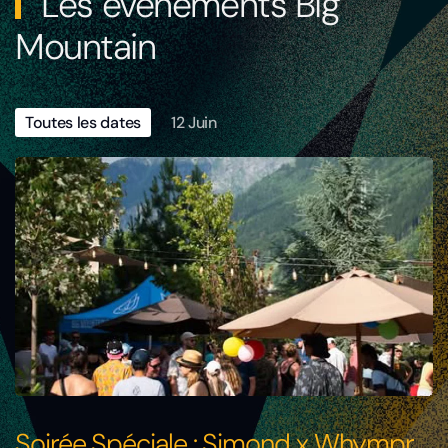
Les évènements Big
Mountain
Toutes les dates
12 Juin
Soirée Spéciale : Simond x Whympr