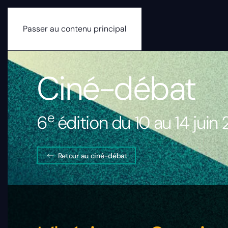
Passer au contenu principal
Ciné-débat
e
6
édition du 10 au 14 juin
Retour au ciné-débat