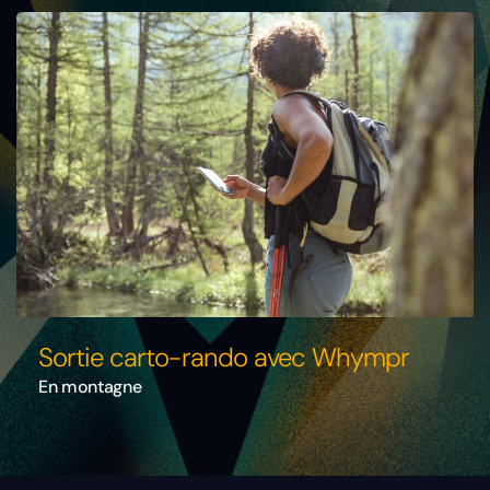
Sortie carto-rando avec Whympr
En montagne